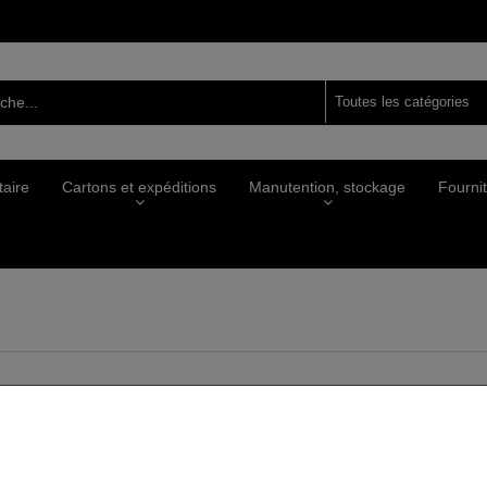
Toutes les catégories
taire
Cartons et expéditions
Manutention, stockage
Fourni
Déjà inscrit?