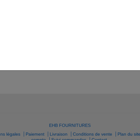
te.
Adresse e-mail
Mot de passe
Mot de passe oublié ?
Connexion
EHB FOURNITURES
ns légales
Paiement
Livraison
Conditions de vente
Plan du sit
compte
Suivi commandes
Contact